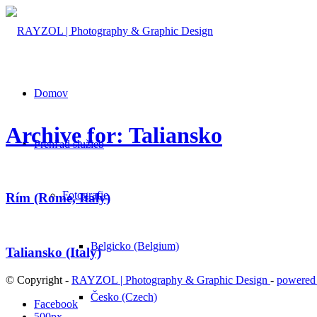
Domov
Archive for: Taliansko
Prehľad služieb
Fotografie
Rím (Rome, Italy)
Belgicko (Belgium)
Taliansko (Italy)
© Copyright -
RAYZOL | Photography & Graphic Design
-
powered
Česko (Czech)
Facebook
500px