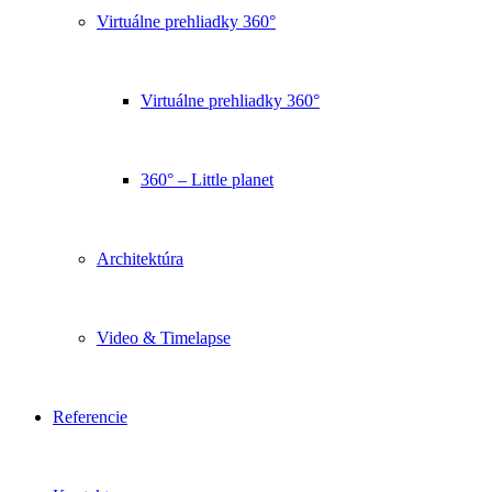
Virtuálne prehliadky 360°
Virtuálne prehliadky 360°
360° – Little planet
Architektúra
Video & Timelapse
Referencie