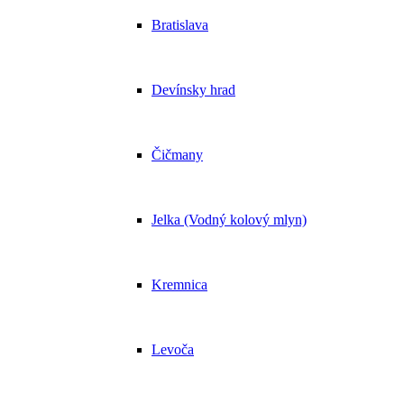
Bratislava
Devínsky hrad
Čičmany
Jelka (Vodný kolový mlyn)
Kremnica
Levoča