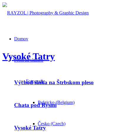
Domov
Vysoké Tatry
Prehľad služieb
Fotografie
Východ slnka na Štrbskom pleso
Belgicko (Belgium)
Chata pod Rysmi
Česko (Czech)
Vysoké Tatry