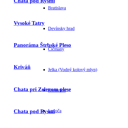
Chata pod Rysmi
Bratislava
Vysoké Tatry
Devínsky hrad
Panoráma Štrbské Pleso
Čičmany
Kriváň
Jelka (Vodný kolový mlyn)
Chata pri Zelenom plese
Kremnica
Levoča
Chata pod Rysmi