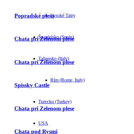
Popradské pleso
Vysoké Tatry
Španielsko (Spain)
Chata pri Zelenom plese
Taliansko (Italy)
Chata pri Zelenom plese
Rím (Rome, Italy)
Spissky Castle
Turecko (Turkey)
Chata pri Zelenom plese
USA
Chata pod Rysmi