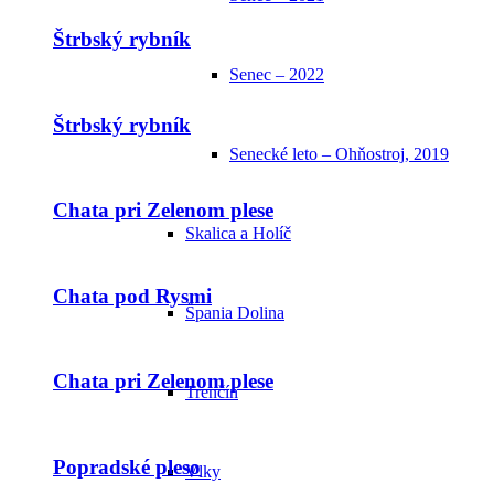
Štrbský rybník
Senec – 2022
Štrbský rybník
Senecké leto – Ohňostroj, 2019
Chata pri Zelenom plese
Skalica a Holíč
Chata pod Rysmi
Špania Dolina
Chata pri Zelenom plese
Trenčín
Popradské pleso
Vlky