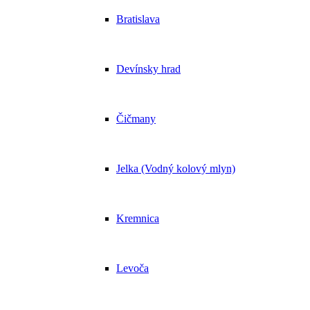
Bratislava
Devínsky hrad
Čičmany
Jelka (Vodný kolový mlyn)
Kremnica
Levoča