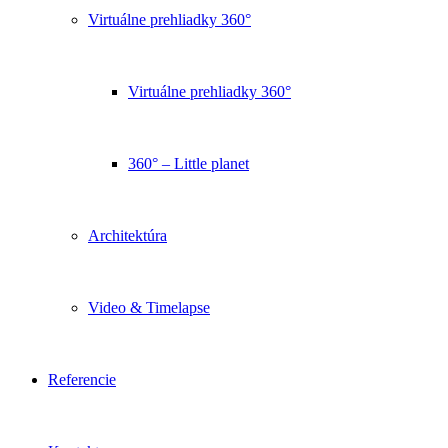
Virtuálne prehliadky 360°
Virtuálne prehliadky 360°
360° – Little planet
Architektúra
Video & Timelapse
Referencie