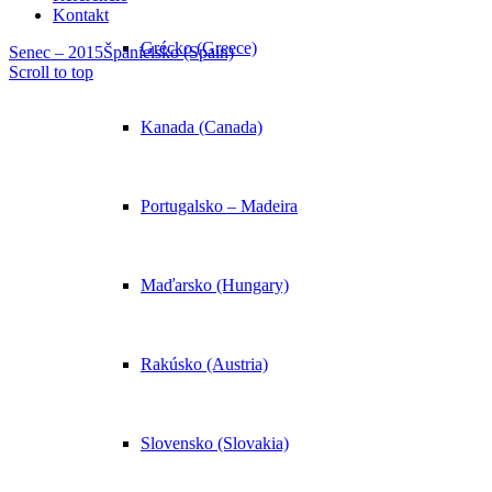
Kontakt
Grécko (Greece)
Senec – 2015
Španielsko (Spain)
Scroll to top
Kanada (Canada)
Portugalsko – Madeira
Maďarsko (Hungary)
Rakúsko (Austria)
Slovensko (Slovakia)