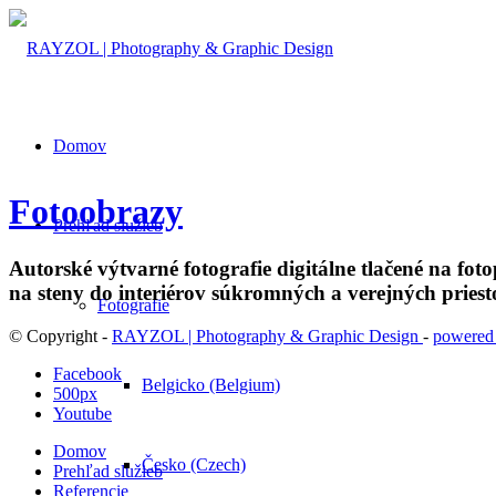
Domov
Fotoobrazy
Prehľad služieb
Autorské výtvarné fotografie digitálne tlačené na fo
na steny do interiérov súkromných a verejných priesto
Fotografie
© Copyright -
RAYZOL | Photography & Graphic Design
-
powered
Facebook
Belgicko (Belgium)
500px
Youtube
Domov
Česko (Czech)
Prehľad služieb
Referencie